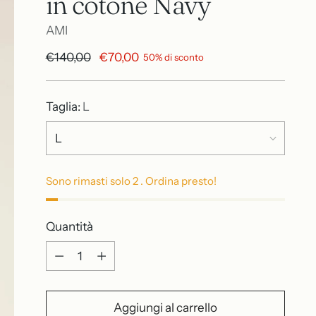
in cotone Navy
AMI
Prezzo
€140,00
€70,00
50% di sconto
di
listino
Taglia:
L
Sono rimasti solo 2 . Ordina presto!
Quantità
Quantità
Aggiungi al carrello