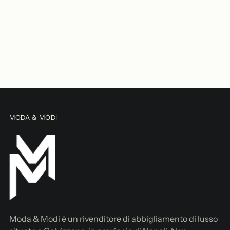
Aggiungere
un
prodotto
al
carrello...
MODA & MODI
Moda & Modi è un rivenditore di abbigliamento di lusso