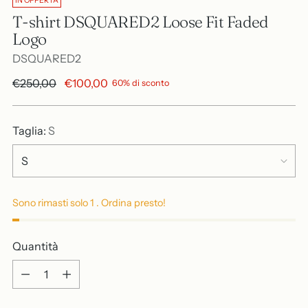
IN OFFERTA
T-shirt DSQUARED2 Loose Fit Faded
Logo
DSQUARED2
Prezzo
€250,00
€100,00
60% di sconto
di
listino
Taglia:
S
Sono rimasti solo 1 . Ordina presto!
Quantità
Quantità