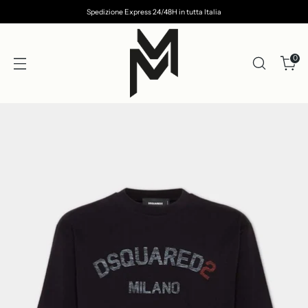
Spedizione Express 24/48H in tutta Italia
0